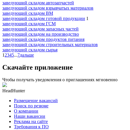
заведующий складом автозапчастей
заведующий складом взрывчатых материалов
заведующий складом ВМ
заведующий складом готовой продукции
1
заведующий складом ГСМ
заведующий складом запасных частей
заведующий складом на производство
заведующий складом продуктов питания
заведующий складом строительных материалов
заведующий складом сырья
1
2
3
4
5
...
7
дальше
Скачайте приложение
Чтобы получать уведомления о приглашениях мгновенно
HeadHunter
Размещение вакансий
Поиск по резюме
О компании
Наши вакансии
Реклама на сайте
Требования к ПО