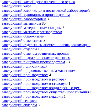
заведующий кассой дополнительного офиса
заведующий кафе
заведующий клинико-диагностической лабораторией
заведующий кулинарным производством
заведующий лабораторией
3
заведующий магазином
80
заведующий материальным складом
8
заведующий мясным производством
заведующий общежитием
заведующий отделением
3
заведующий отделением анестезиологии-реанимации
заведующий отделом
10
заведующий отделом розничных продаж
заведующий педиатрическим отделением
заведующий пищевым производством
13
заведующий поликлиникой
заведующий продовольственным магазином
заведующий производством
4
заведующий производством в ресторан
заведующий производством в столовую
1
заведующий производством кондитерского цеха
заведующий производством общественного питания
1
заведующий производством пекарни
1
заведующий секцией
заведующий складом
3