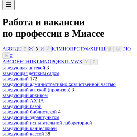
Работа и вакансии
по профессии в Миассе
А
Б
В
Г
Д
Е
Ж
И
К
Л
М
Н
О
П
Р
С
Т
У
Ф
Х
Ц
Ч
Ш
Э
Ю
Ё
З
Й
Щ
Ы
#
Я
A
B
C
D
E
F
G
H
I
J
K
L
M
N
O
P
Q
R
S
T
U
V
W
X
Y
Z
заведующая аптекой
3
заведующая детским садом
заведующий
172
заведующий административно-хозяйственной частью
заведующий аптекой (провизор)
3
заведующий архивом
заведующий АХЧА
заведующий базой
заведующий библиотекой
4
заведующий здравпунктом
заведующий испытательной лабораторией
заведующий канцелярией
заведующий кассой
38