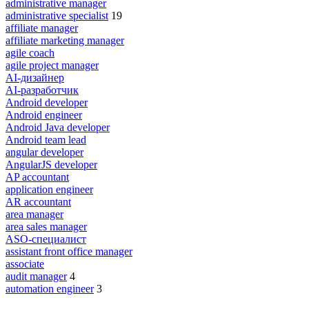
administrative manager
administrative specialist
19
affiliate manager
affiliate marketing manager
agile coach
agile project manager
AI-дизайнер
AI-разработчик
Android developer
Android engineer
Android Java developer
Android team lead
angular developer
AngularJS developer
AP accountant
application engineer
AR accountant
area manager
area sales manager
ASO-специалист
assistant front office manager
associate
audit manager
4
automation engineer
3