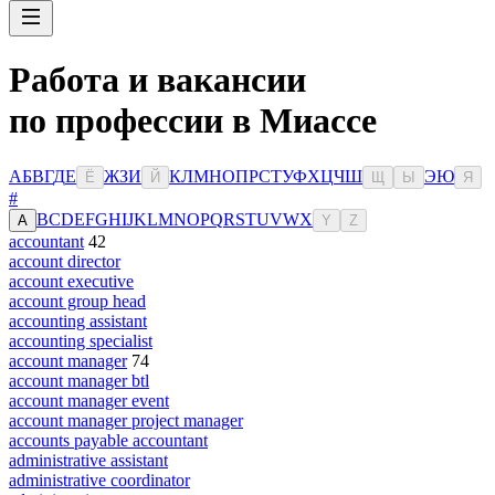
Работа и вакансии
по профессии в Миассе
А
Б
В
Г
Д
Е
Ж
З
И
К
Л
М
Н
О
П
Р
С
Т
У
Ф
Х
Ц
Ч
Ш
Э
Ю
Ё
Й
Щ
Ы
Я
#
B
C
D
E
F
G
H
I
J
K
L
M
N
O
P
Q
R
S
T
U
V
W
X
A
Y
Z
accountant
42
account director
account executive
account group head
accounting assistant
accounting specialist
account manager
74
account manager btl
account manager event
account manager project manager
accounts payable accountant
administrative assistant
administrative coordinator