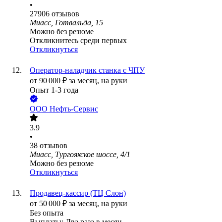
•
27906
отзывов
Миасс, Готвальда, 15
Можно без резюме
Откликнитесь среди первых
Откликнуться
Оператор-наладчик станка с ЧПУ
от
90 000
₽
за месяц,
на руки
Опыт 1-3 года
ООО
Нефть-Сервис
3.9
•
38
отзывов
Миасс, Тургоякское шоссе, 4/1
Можно без резюме
Откликнуться
Продавец-кассир (ТЦ Слон)
от
50 000
₽
за месяц,
на руки
Без опыта
Выплаты: Два раза в месяц