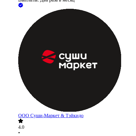
ООО
Суши-Маркет & Тэйкидо
4.0
•