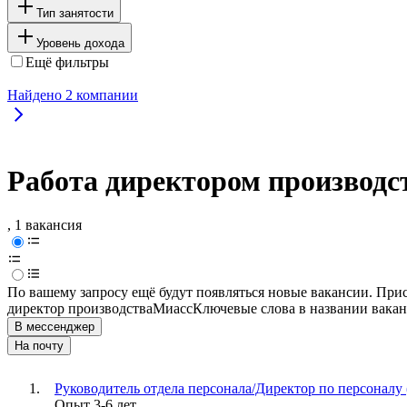
Тип занятости
Уровень дохода
Ещё фильтры
Найдено
2
компании
Работа директором производст
, 1 вакансия
По вашему запросу ещё будут появляться новые вакансии. При
директор производства
Миасс
Ключевые слова в названии вакан
В мессенджер
На почту
Руководитель отдела персонала/Директор по персоналу
Опыт 3-6 лет