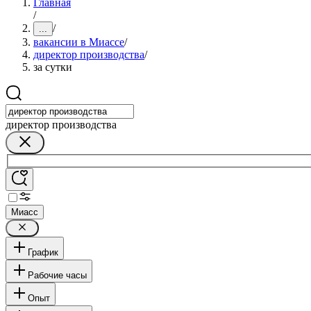
Главная
/
/
...
вакансии в Миассе
/
директор производства
/
за сутки
директор производства
Миасс
График
Рабочие часы
Опыт