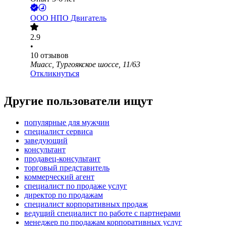
ООО
НПО Двигатель
2.9
•
10
отзывов
Миасс, Тургоякское шоссе, 11/63
Откликнуться
Другие пользователи ищут
популярные для мужчин
специалист сервиса
заведующий
консультант
продавец-консультант
торговый представитель
коммерческий агент
специалист по продаже услуг
директор по продажам
специалист корпоративных продаж
ведущий специалист по работе с партнерами
менеджер по продажам корпоративных услуг